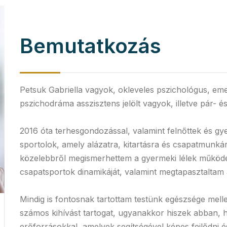
Bemutatkozás
Petsuk Gabriella vagyok, okleveles pszichológus, eme
pszichodráma asszisztens jelölt vagyok, illetve pár- 
2016 óta terhesgondozással, valamint felnőttek és g
sportolok, amely alázatra, kitartásra és csapatmunkár
közelebbről megismerhettem a gyermeki lélek működés
csapatsportok dinamikáját, valamint megtapasztaltam a 
Mindig is fontosnak tartottam testünk egészsége melle
számos kihívást tartogat, ugyanakkor hiszek abban, 
erőforrásokkal, amelyek segítségével képes fejlődni 