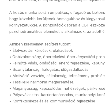
A közös munka során empatikus, elfogadó és bizton
hogy közelebb kerüljenek önmagukhoz és kiegyensúly
környezetükkel. A konzultációk során a CBT eszközei m
pszichodramatikus elemeket is alkalmazok, az adott é
Amiben klienseimet segíteni tudom:
• Életvezetési kérdések, elakadások
• Önbizalomhiány, önértékelési, önérvényesítési pro
• Felnőtté válás, önállóság, énerő fejlesztése, kapunyit
• Bizonytalanság, halogatás, időgazdálkodás
• Motiváció vesztés, céltalanság, teljesítmény problé
• Testi-lelki harmónia megteremtése,
• Magányosság, kapcsolódási nehézségek, párkeres
• Pályaválasztás, karriertanácsadás, munkahelyi konf
• Konfliktuskezelés és kommunikáció fejlesztése