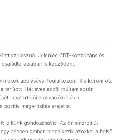
llett szülésznő. Jelenleg CBT-konzultáns és
és családterápiában is képződöm.
yermekek ápolásával foglalkozom. Kis korom óta
a tanított. Hét éves edzői múltam során
ét, a sportolói motivációkat és a
pozitív megerősítés erejét is.
tt lelkünk gondozását is. Az önismereti út
hogy minden ember rendelkezik azokkal a belső
és megküzdeni élete nehézségeivel.