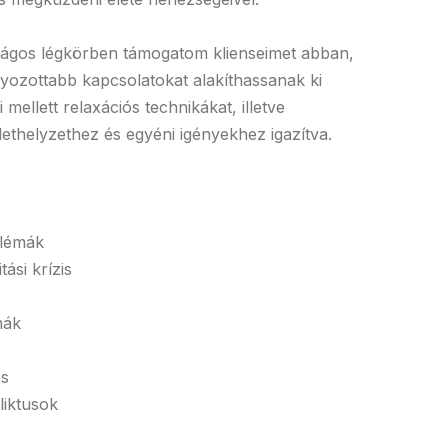
ságos légkörben támogatom klienseimet abban,
ozottabb kapcsolatokat alakíthassanak ki
ellett relaxációs technikákat, illetve
lethelyzethez és egyéni igényekhez igazítva.
blémák
ási krízis
mák
és
liktusok