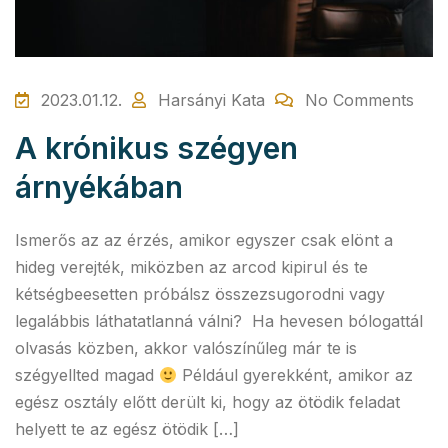
2023.01.12.
Harsányi Kata
No Comments
A krónikus szégyen
árnyékában
Ismerős az az érzés, amikor egyszer csak elönt a
hideg verejték, miközben az arcod kipirul és te
kétségbeesetten próbálsz összezsugorodni vagy
legalábbis láthatatlanná válni? Ha hevesen bólogattál
olvasás közben, akkor valószínűleg már te is
szégyellted magad
Például gyerekként, amikor az
egész osztály előtt derült ki, hogy az ötödik feladat
helyett te az egész ötödik […]