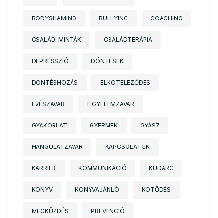
BODYSHAMING
BULLYING
COACHING
CSALÁDI MINTÁK
CSALÁDTERÁPIA
DEPRESSZIÓ
DÖNTÉSEK
DÖNTÉSHOZÁS
ELKÖTELEZŐDÉS
EVÉSZAVAR
FIGYELEMZAVAR
GYAKORLAT
GYERMEK
GYÁSZ
HANGULATZAVAR
KAPCSOLATOK
KARRIER
KOMMUNIKÁCIÓ
KUDARC
KÖNYV
KÖNYVAJÁNLÓ
KÖTŐDÉS
MEGKÜZDÉS
PREVENCIÓ