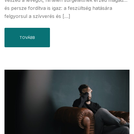
és persze fordítva is igaz: a feszültség hatására
felgyorsul a szívverés és […]
TOVÁBB