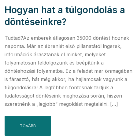
Hogyan hat a túlgondolás a
döntéseinkre?
Tudtad?Az emberek átlagosan 35000 döntést hoznak
naponta. Már az ébrenlét első pillanatától ingerek,
információk árasztanak el minket, melyeket
folyamatosan feldolgozunk és beépítünk a
döntéshozási folyamatba. Ez a feladat már önmagában
is fárasztó, hát még akkor, ha hajlamosak vagyunk a
túlgondolásra! A legtöbben fontosnak tartjuk a
tudatosságot döntéseink meghozása során, hiszen
szeretnénk a „legjobb” megoldást megtalálni. […]
TOVÁBB