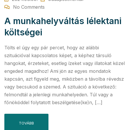
No Comments
A munkahelyváltás lélektani
költségei
Tölts el úgy egy pár percet, hogy az alábbi
szituációval kapcsolatos képet, a képhez társuló
hangokat, érzeteket, esetleg ízeket vagy illatokat közel
engeded magadhoz! Ami jön az egyes mondatok
kapcsán, azt figyeld meg, miközben a távolba révedsz
vagy becsukod a szemed. A szituáció a következő:
felmondtál a jelenlegi munkahelyeden. Túl vagy a
főnököddel folytatott beszélgetése(ke)n, […]
TOVÁBB