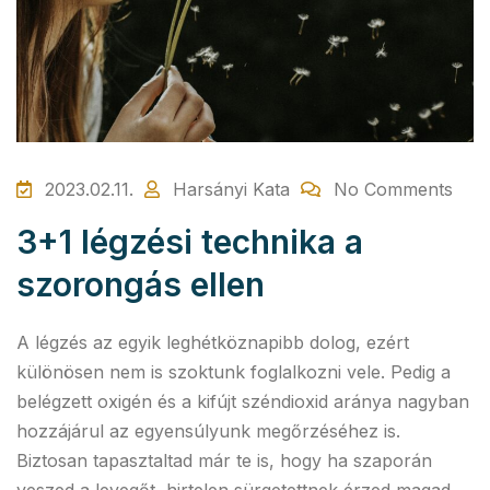
2023.02.11.
Harsányi Kata
No Comments
3+1 légzési technika a
szorongás ellen
A légzés az egyik leghétköznapibb dolog, ezért
különösen nem is szoktunk foglalkozni vele. Pedig a
belégzett oxigén és a kifújt széndioxid aránya nagyban
hozzájárul az egyensúlyunk megőrzéséhez is.
Biztosan tapasztaltad már te is, hogy ha szaporán
veszed a levegőt, hirtelen sürgetettnek érzed magad…